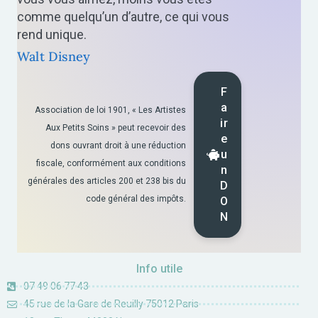
comme quelqu’un d’autre, ce qui vous
rend unique.
Walt Disney
F
a
Association de loi 1901, « Les Artistes
ir
Aux Petits Soins » peut recevoir des
e
dons ouvrant droit à une réduction
u
fiscale, conformément aux conditions
n
générales des articles 200 et 238 bis du
D
code général des impôts.
O
N
Info utile
07 49 06 77 43
45 rue de la Gare de Reuilly 75012 Paris